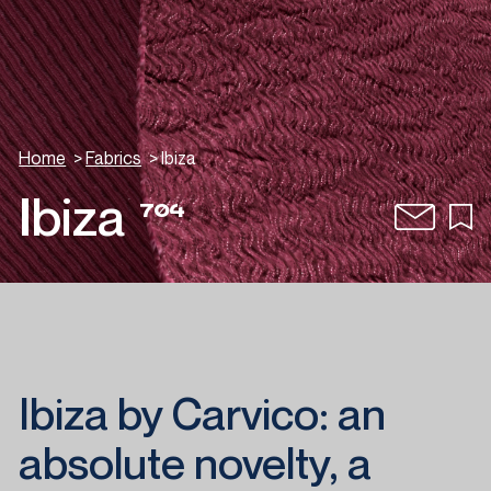
Home
>
Fabrics
>
Ibiza
Ibiza
704
Ibiza by Carvico: an
absolute novelty, a