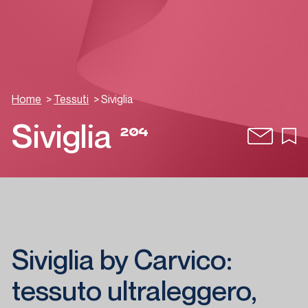
Home
>
Tessuti
>
Siviglia
Siviglia
204
Siviglia by Carvico:
tessuto ultraleggero,