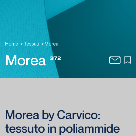
Home
>
Tessuti
>
Morea
Morea
372
Morea by Carvico:
tessuto in poliammide